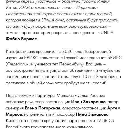
фильмы первых участников – Бразилии, России, Индии,
Китая, ЮАР, а также нового члена – Индонезии.
Посвященная этой стране сессия станет единственной,
которая пройдет в UNILA очно, остальные будут проходить
онлайн и будут открыты для всех заинтересованных
», –
отметил организатор мероприятия преподаватель UNILA
Фабио Боржес
.
Кинофестиваль проводится с 2020 года Лабораторией
изучения БРИКС совместно с Группой исследования БРИКС
(Федеральный университет Пернамбуку). Его цель –
распространение культуры стран объединения и углубление
понимания их реальности. В этом году с 10 по 12 декабря на
фестивале в общей сложности пройдут шесть сессий.
Над фильмом «Партитура. Молодая музыка России»
работали: режиссер-постановщик
Иван Захаренко
, автор
сценария
Елена Погарская
, оператор-постановщик
Артем
Марков
, исполнительный продюсер
Нина Зимакова
.
Кинолента создана при участии партнера сети TV BRICS
Российского государственного музыкального