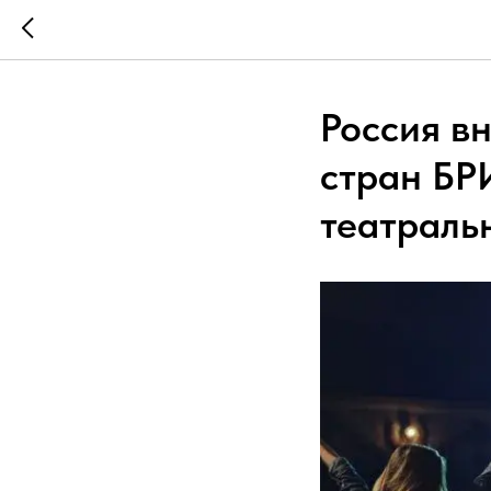
Россия в
стран БР
театраль