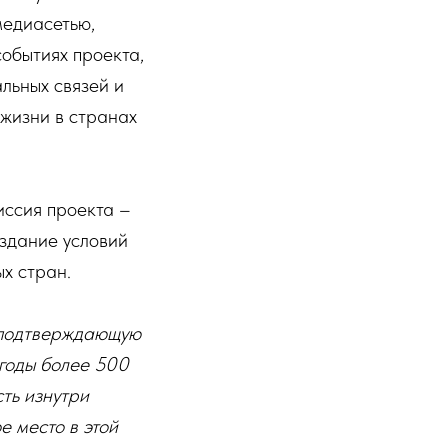
медиасетью,
обытиях проекта,
льных связей и
 жизни в странах
иссия проекта –
оздание условий
х стран.
, подтверждающую
 годы более 500
ть изнутри
 место в этой