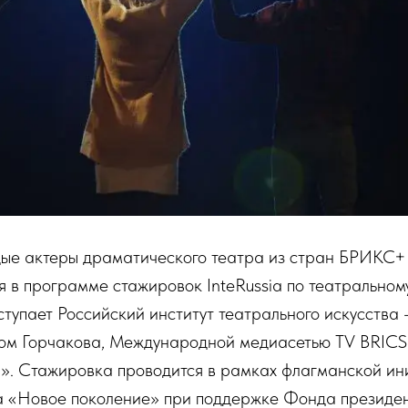
дые актеры драматического театра из стран БРИКС+ 
я в программе стажировок InteRussia по театральному
тупает Российский институт театрального искусств
ом Горчакова, Международной медиасетью TV BRIC
. Стажировка проводится в рамках флагманской ин
а «Новое поколение» при поддержке Фонда президен