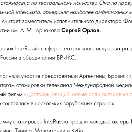
стажировка по театральному искусству. Она по праву
ммой InteRussia, объединяя наиболее амбициозных м
– считает заместитель исполнительного директора Ф
тии им. А. М. Горчакова
Сергей Орлов.
вок InteRussia в сфере театрального искусства раз
 России в объединении БРИКС.
приняли участие представители Аргентины, Бразилии
итогам стажировки телеканал Международной медиа
ный фильм
«Достойны оваций: новые роли актеров из
 состоялась в нескольких зарубежных странах.
амму стажировок InteRussia прошли молодые актеры 
тины, Туниса, Мавритании и Кубы.