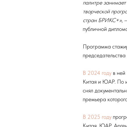
палитре занимает 
творческой програ
стран БРИКС+»
, 
публичной диплома
Программа стажиро
председательства
В 2024 году
в ней 
Китая и ЮАР. По 
снял документаль
премьера которого
В 2025 году
прогр
Китая, ЮАР, Арген