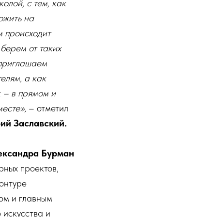
олой, с тем, как
ожить на
м происходит
 берем от таких
 приглашаем
елям, а как
 – в прямом и
месте»
, – отметил
ий Заславский.
ександра Бурман
рных проектов,
контуре
ом и главным
 искусства и