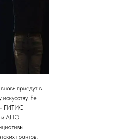
вновь приедут в
 искусству. Ее
а – ГИТИС
S и АНО
ициативы
тских грантов.