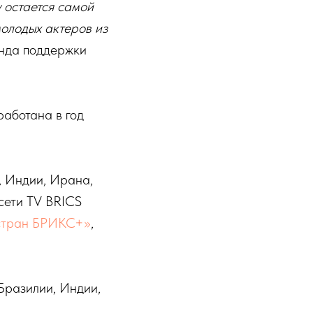
 остается самой
олодых актеров из
онда поддержки
работана в год
, Индии, Ирана,
сети TV BRICS
 стран БРИКС+»
,
Бразилии, Индии,