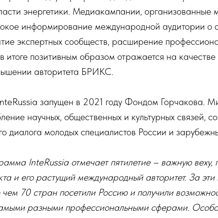
бласти энергетики. Медиакампании, организованные 
окое информирование международной аудитории о с
итие экспертных сообществ, расширение профессиона
 в итоге позитивным образом отражается на качестве
вышении авторитета БРИКС.
nteRussia запущен в 2021 году Фондом Горчакова. М
бление научных, общественных и культурных связей, с
го диалога молодых специалистов России и зарубежны
рамма InteRussia отмечает пятилетие – важную веху
кта и его растущий международный авторитет. За эти
 чем 70 стран посетили Россию и получили возможнос
самыми разными профессиональными сферами. Особое