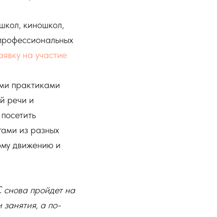
школ, киношкол,
 профессиональных
аявку на участие
ими практиками
й речи и
 посетить
гами из разных
ому движению и
 снова пройдет на
занятия, а по-