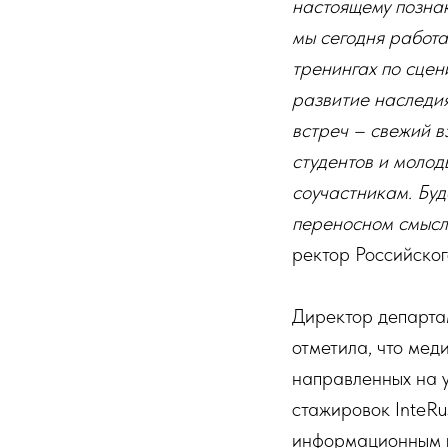
настоящему познак
мы сегодня работа
тренингах по сцен
развитие наследия
встреч – свежий в
студентов и молод
соучастникам. Буд
переносном смысле
ректор Российско
Директор департа
отметила, что мед
направленных на у
стажировок InteRu
информационным п