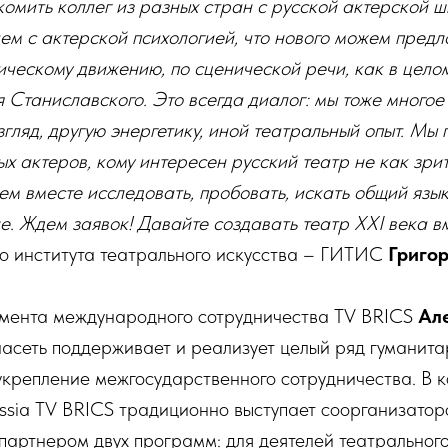
омить коллег из разных стран с русской актерской шк
ем с актерской психологией, что нового можем предл
ическому движению, по сценической речи, как в цело
 Станиславского. Это всегда диалог: мы тоже многое
згляд, другую энергетику, иной театральный опыт. Мы
ых актеров, кому интересен русский театр не как зрит
ем вместе исследовать, пробовать, искать общий язык
. Ждем заявок! Давайте создавать театр ХХI века в
го института театрального искусства – ГИТИС
Григор
мента международного сотрудничества TV BRICS
Ал
иасеть поддерживает и реализует целый ряд гуманита
крепление межгосударственного сотрудничества. В 
ssia TV BRICS традиционно выступает соорганизатор
артнером двух программ: для деятелей театрального