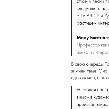
стихи и песни п
следующего под
с ТV BRICS и Ру
растущем интер
Мину Бхатнаг
Профессор гене
языка и литер
В свою очередь, Т
зимней теме. Она 
однозначен, и это
«Сегодня наша 
зима» в художес
произведениях,