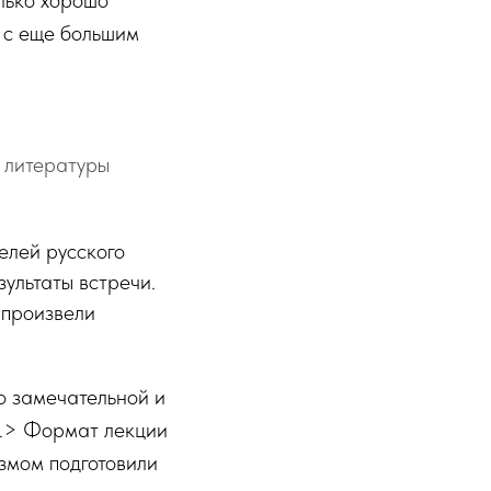
т с еще большим
 литературы
елей русского
ультаты встречи.
 произвели
о замечательной и
..> Формат лекции
азмом подготовили