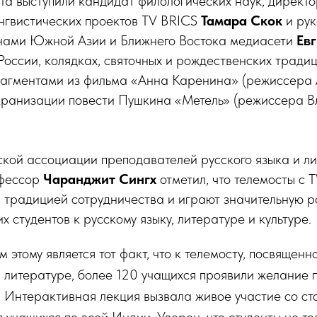
та выступили кандидат филологических наук, директ
нгвистических проектов TV BRICS
Тамара Скок
и рук
анами Южной Азии и Ближнего Востока медиасети
Ев
России, колядках, святочных и рождественских тради
агментами из фильма «Анна Каренина» (режиссера
 экранизации повести Пушкина «Метель» (режиссера 
кой ассоциации преподавателей русского языка и л
фессор
Чаранджит Сингх
отметил, что телемосты с 
 традицией сотрудничества и играют значительную р
 студентов к русскому языку, литературе и культуре.
 этому является тот факт, что к телемосту, посвященн
 литературе, более 120 учащихся проявили желание п
и. Интерактивная лекция вызвала живое участие со с
 учащихся по всей Индии. Уверен, что студенты не т