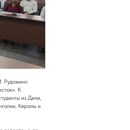
И. Рудомино
кстах». К
туденты из Дели,
нгалии, Кералы и