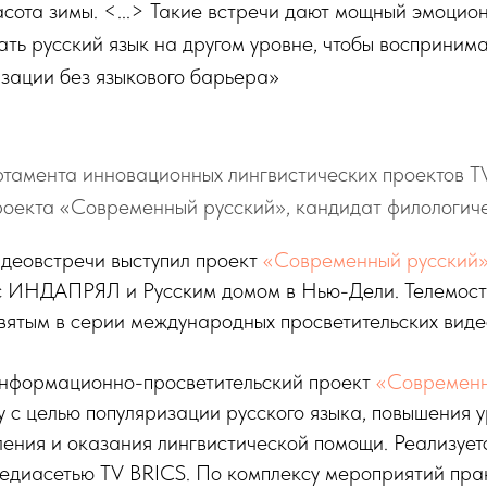
асота зимы. <...> Такие встречи дают мощный эмоцио
ать русский язык на другом уровне, чтобы восприним
изации без языкового барьера»
тамента инновационных лингвистических проектов T
роекта «Современный русский», кандидат филологиче
деовстречи выступил проект
«Современный русский
с ИНДАПРЯЛ и Русским домом в Нью-Дели. Телемост 
вятым в серии международных просветительских виде
нформационно-просветительский проект
«Современн
у с целью популяризации русского языка, повышения 
ения и оказания лингвистической помощи. Реализует
диасетью TV BRICS. По комплексу мероприятий пра