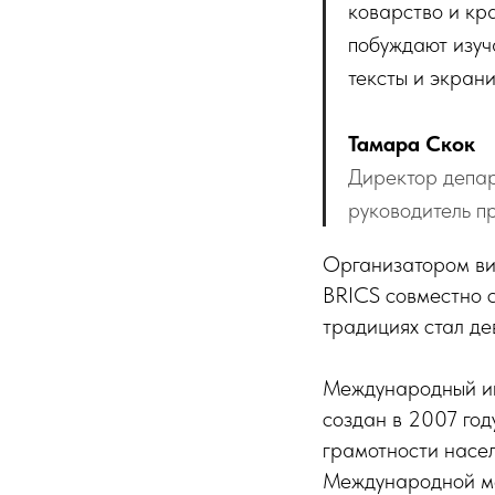
коварство и кр
побуждают изуч
тексты и экран
Тамара Скок
Директор депар
руководитель п
Организатором ви
BRICS совместно 
традициях стал де
Международный и
создан в 2007 год
грамотности насел
Международной ме