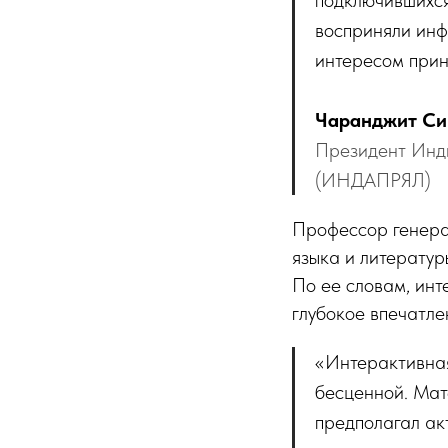
восприняли инф
интересом прин
Чаранджит Си
Президент Инди
(ИНДАПРЯЛ)
Профессор генера
языка и литерат
По ее словам, ин
глубокое впечатле
«Интерактивная
бесценной. Мат
предполагал ак