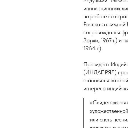
Ведущими телемос
инновационных ли
по работе со стр
Рассказ о зимней 
сопровождался фр
Зархи, 1967 г.) и
1964 г.).
Президент Индийс
(ИНДАПРЯЛ) про
становятся важной
интереса индийских
«Свидетельством
художественной
или спеть песн
подключившихся