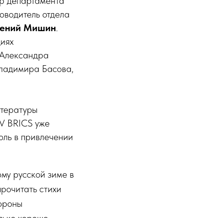
ор департамента
оводитель отдела
гений Мишин
.
циях
 Александра
Владимира Басова,
итературы
TV BRICS уже
оль в привлечении
ому русской зиме в
рочитать стихи
тороны
олько хорошо