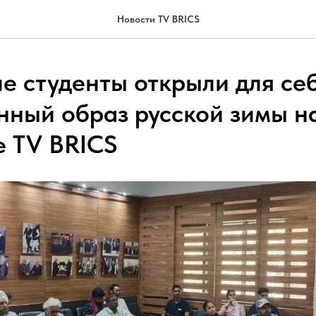
Новости TV BRICS
е студенты открыли для се
нный образ русской зимы н
е TV BRICS