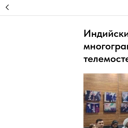
Индийски
многогра
телемост