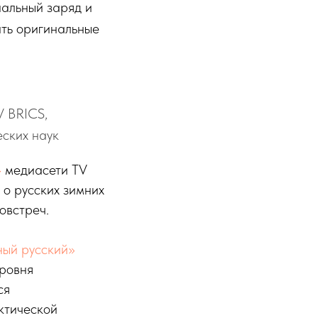
нальный заряд и
ать оригинальные
V BRICS,
ских наук
»
медиасети TV
о русских зимних
овстреч.
ый русский»
уровня
ся
ктической