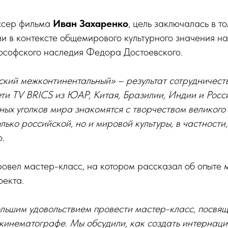
ссер фильма
Иван Захаренко
, цель заключалась в т
и в контексте общемирового культурного значения н
лософского наследия Федора Достоевского.
ский межконтинентальный» – результат сотрудничест
и TV BRICS из ЮАР, Китая, Бразилии, Индии и Росси
зных уголков мира знакомятся с творчеством великого
олько российской, но и мировой культуры, в частност
.
овел мастер-класс, на котором рассказал об опыте 
оекта.
ольшим удовольствием провести мастер-класс, посвя
кинематографе. Мы обсудили, как создать интернаци