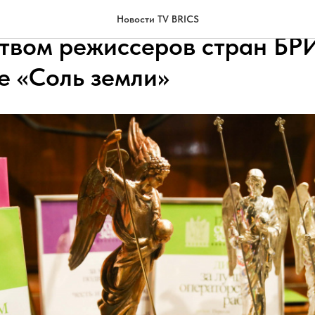
ители киноиндустрии позн
Новости TV BRICS
ством режиссеров стран БР
е «Соль земли»