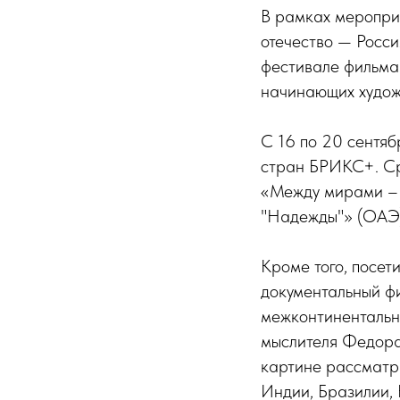
В рамках меропри
отечество — Росси
фестивале фильмам
начинающих художн
С 16 по 20 сентяб
стран БРИКС+. Ср
«Между мирами – 
"Надежды"» (ОАЭ),
Кроме того, посет
документальный ф
межконтинентальны
мыслителя Федора 
картине рассматр
Индии, Бразилии, 