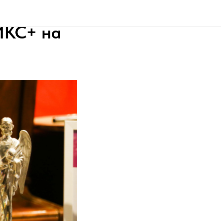
акомились
ИКС+ на