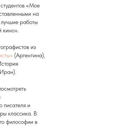
 студентов «Мое
дставленными на
 лучшие работы
 кино».
тографистов из
исты»
(Аргентина),
История
Иран).
посмотреть
й
о писателя и
ры классика. В
го философии в