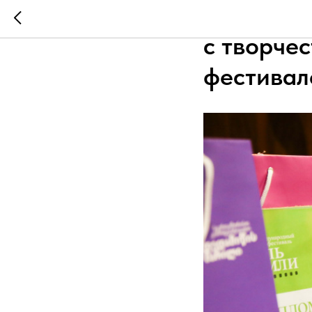
Представ
с творче
фестивал