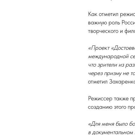
Как отметил режи
важную роль Росси
творческого и фи
«Проект «Достоев
международной сет
что зрители из ра
через призму не т
отметил Захаренко
Режиссер также пр
созданию этого пр
«Для меня было б
в документальном 