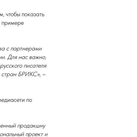
ом, чтобы показать
а примере
ва с партнерами
и. Для нас важно,
 русского писателя
и, стран БРИКС»
, –
медиасети по
щенный продакшну
ональный проект и