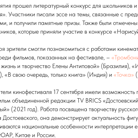
ятия прошел литературный конкурс для школьников и
я». Участники писали эссе на темы, связанные с пре
и, и получили памятные призы. Также были отмечены
иков, которые приняли участие в конкурсе «Нарисуй
ря зрители смогли познакомиться с работами кинема
еди фильмов, показанных на фестивале, –
«Тромбон
жизнь и творчество Елены Антиповой» (Бразилия), «
 «В свою очередь, только книга» (Индия) и
«Точка»
(
ители кинофестиваля 17 сентября имели возможность 
ильм объединенной редакции TV BRICS «Достоевски
й» (2021 год). Работа посвящена творчеству русског
Достоевского, она демонстрирует актуальность фигу
иваются национальные особенности интерпретации е
ЮАР, Китае и России.