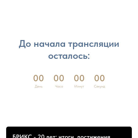
До начала трансляции
осталось:
00
00
00
00
День
Часа
Минут
Секунд
БРИКС - 20 лет: итоги, достижения